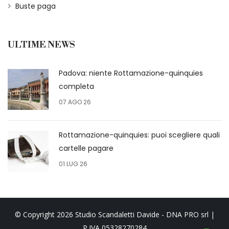
Buste paga
ULTIME NEWS
Padova: niente Rottamazione-quinquies
completa
07 AGO 26
Rottamazione-quinquies: puoi scegliere quali
cartelle pagare
01 LUG 26
© Copyright 2026 Studio Scandaletti Davide - DNA PRO srl |
P.IVA 05328270284