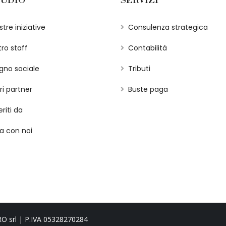
TUDIO
SERVIZI
tre iniziative
Consulenza strategica
tro staff
Contabilità
gno sociale
Tributi
ri partner
Buste paga
riti da
a con noi
RO srl | P.IVA 05328270284