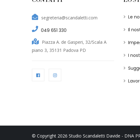
CONTATTI
LO S
Le nos
segreteria@scandaletti.com
Il nos
049 651 330
Piazza A. de Gasperi, 32/Scala A
Impe
piano 3, 35131 Padova PD
I nost
Sugge
Lavor
© Copyright 2026 Studio Scandaletti Davide - DNA P