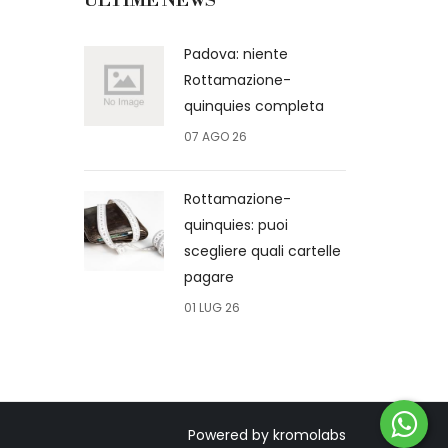
ULTIME NEWS
Padova: niente
Rottamazione-
quinquies completa
07 AGO 26
Rottamazione-
quinquies: puoi
scegliere quali cartelle
pagare
01 LUG 26
Powered by kromolabs