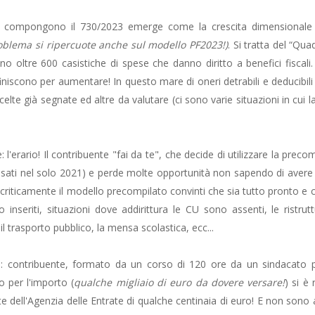
he compongono il 730/2023 emerge come la crescita dimensionale si
roblema si ripercuote anche sul modello PF2023!)
. Si tratta del “Qu
no oltre 600 casistiche di spese che danno diritto a benefici fiscali
finiscono per aumentare! In questo mare di oneri detrabili e deducibili 
a scelte già segnate ed altre da valutare (ci sono varie situazioni in cui
l'erario! Il contribuente "fai da te", che decide di utilizzare la preco
ncassati nel solo 2021) e perde molte opportunità non sapendo di avere 
 acriticamente il modello precompilato convinti che sia tutto pronto e 
o inseriti, situazioni dove addirittura le CU sono assenti, le ristru
 trasporto pubblico, la mensa scolastica, ecc...
o: contribuente, formato da un corso di 120 ore da un sindacato 
 per l'importo (
qualche migliaio di euro da dovere versare!
) si è
te dell'Agenzia delle Entrate di qualche centinaia di euro! E non sono a