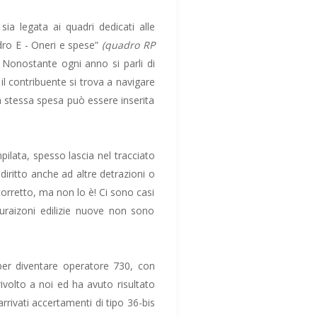
a legata ai quadri dedicati alle
adro E - Oneri e spese”
(quadro RP
. Nonostante ogni anno si parli di
il contribuente si trova a navigare
 la stessa spesa può essere inserita
mpilata, spesso lascia nel tracciato
diritto anche ad altre detrazioni o
corretto, ma non lo è! Ci sono casi
tturaizoni edilizie nuove non sono
per diventare operatore 730, con
 rivolto a noi ed ha avuto risultato
rrivati accertamenti di tipo 36-bis