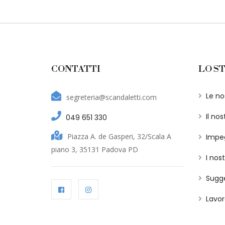
CONTATTI
LO S
Le nos
segreteria@scandaletti.com
Il nos
049 651 330
Piazza A. de Gasperi, 32/Scala A
Impe
piano 3, 35131 Padova PD
I nost
Sugge
Lavor