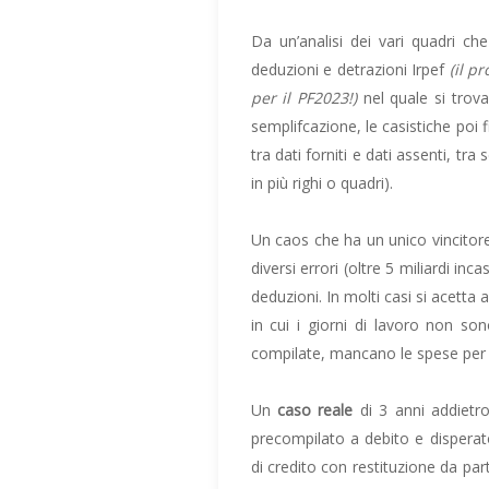
Da un’analisi dei vari quadri c
deduzioni e detrazioni Irpef
(il p
per il PF2023!)
nel quale si trova
semplifcazione, le casistiche poi 
tra dati forniti e dati assenti, tr
in più righi o quadri).
Un caos che ha un unico vincitore: 
diversi errori (oltre 5 miliardi i
deduzioni. In molti casi si acetta
in cui i giorni di lavoro non son
compilate, mancano le spese per il
Un
caso reale
di 3 anni addietr
precompilato a debito e disperato
di credito con restituzione da par