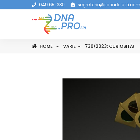
049 651 330
segreteria@scandaletti.co
HOME
VARIE
730/2023: CURIOSITÀ!